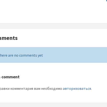
mments
here are no comments yet
a comment
равки комментария вам необходимо
авторизоваться
.