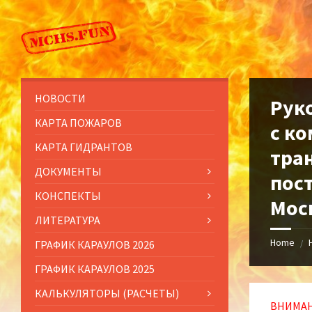
Skip
Skip
Skip
to
to
to
content
left
footer
sidebar
НОВОСТИ
Рук
КАРТА ПОЖАРОВ
с к
КАРТА ГИДРАНТОВ
тра
ДОКУМЕНТЫ
пос
КОНСПЕКТЫ
Мос
ЛИТЕРАТУРА
Home
ГРАФИК КАРАУЛОВ 2026
/
ГРАФИК КАРАУЛОВ 2025
КАЛЬКУЛЯТОРЫ (РАСЧЕТЫ)
ВНИМАН