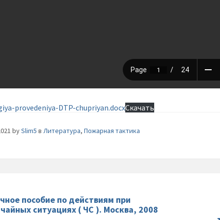
giya-provedeniya-DTP-chupriyan.docx
Скачать
2021
by
Slim5
в
Литература
,
Пожарная тактика
чное пособие по действиям при
чайных ситуациях ( ЧС ). Москва, 2008