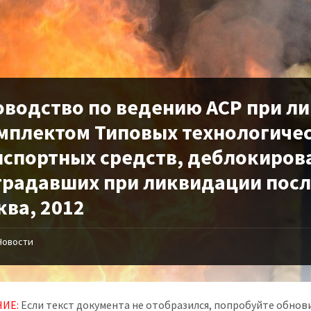
оводство по ведению АСР при л
омплектом Типовых технологичес
нспортных средств, деблокиров
традавших при ликвидации посл
ква, 2012
Новости
ИЕ:
Если текст документа не отобразился, попробуйте обнови