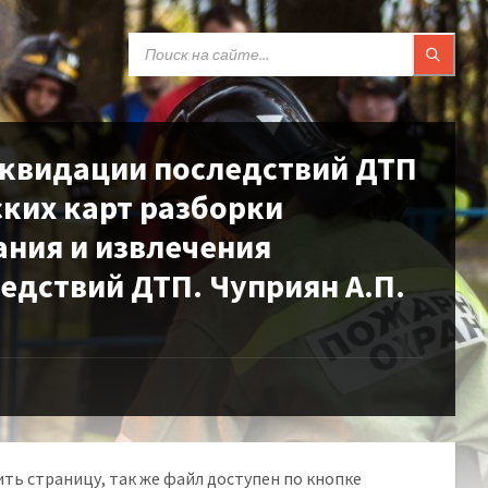
SEARCH:
иквидации последствий ДТП
ких карт разборки
ания и извлечения
едствий ДТП. Чуприян А.П.
ть страницу, так же файл доступен по кнопке