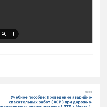
Next
Учебное пособие: Проведение аварийно-
спасательных работ ( АСР ) при дорожно-
транспортных происшествиях ( ДТП ). Часть 1.