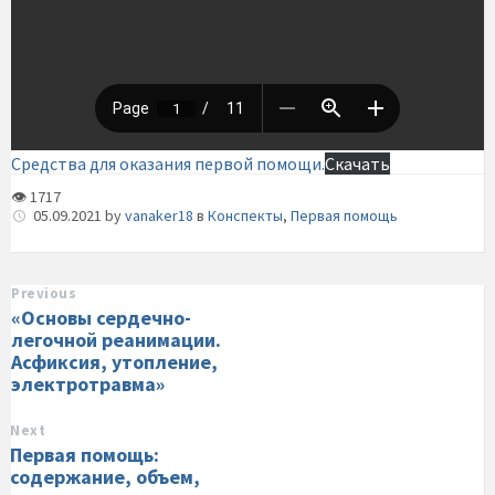
Средства для оказания первой помощи.
Скачать
👁 1717
05.09.2021
by
vanaker18
в
Конспекты
,
Первая помощь
Previous
«Основы сердечно-
легочной реанимации.
Асфиксия, утопление,
электротравма»
Next
Первая помощь:
содержание, объем,