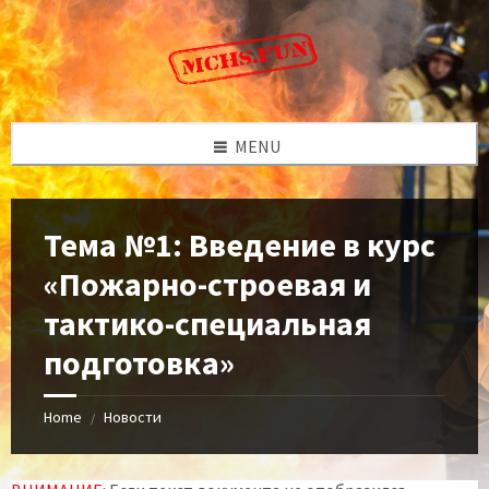
Skip
Skip
Skip
to
to
to
content
left
footer
sidebar
MENU
Тема №1: Введение в курс
«Пожарно-строевая и
тактико-специальная
подготовка»
Home
Новости
/