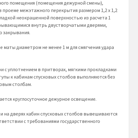
льного помещения (помещения дежурной смены),
 проеме межэтажного перекрытия размером 1,2 x 1,2
 гладкой неокрашенной поверхностью из расчета 1
ткрывающимися внутрь двустворчатыми дверями,
 закрывания.
ие маты диаметром не менее 1 м для смягчения удара
и с уплотнением в притворах, мягкими прокладками
тупы к кабинам спусковых столбов выполняются без
ковым столбам.
вается круглосуточное дежурное освещение.
ти на дверях кабин спусковых столбов вывешиваются
ответствии с требованиями государственного