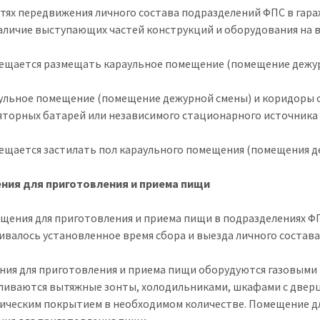
путях передвижения личного состава подразделений ФПС в гара
аличие выступающих частей конструкций и оборудования на вы
рещается размещать караульное помещение (помещение дежур
аульное помещение (помещение дежурной смены) и коридоры
яторных батарей или независимого стационарного источника
рещается застилать пол караульного помещения (помещения д
ния для приготовления и приема пищи
ещения для приготовления и приема пищи в подразделениях Ф
ивалось установленное время сбора и выезда личного состава
ия для приготовления и приема пищи оборудуются газовыми 
ливаются вытяжные зонты, холодильниками, шкафами с дверца
ническим покрытием в необходимом количестве. Помещение д