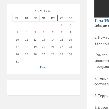
АВГУСТ 2026
ПН
ВТ
СР
ЧТ
ПТ
СБ
ВС
Тема №5
1
2
Общие 
3
4
5
6
7
8
9
6. Пожа
10
11
12
13
14
15
16
техники
17
18
19
20
21
22
23
24
25
26
27
28
29
30
Комплек
молниез
31
предъяв
« Июл
7. Терр
составля
8. Терр
9. Доро