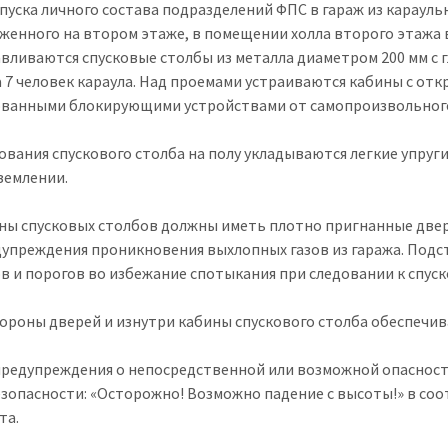
 спуска личного состава подразделений ФПС в гараж из карау
женного на втором этаже, в помещении холла второго этажа в
авливаются спусковые столбы из металла диаметром 200 мм с
а 7 человек караула. Над проемами устраиваются кабины с о
ванными блокирующими устройствами от самопроизвольного
снования спускового столба на полу укладываются легкие упруг
землении.
ины спусковых столбов должны иметь плотно пригнанные двер
дупреждения проникновения выхлопных газов из гаража. Подс
в и порогов во избежание спотыкания при следовании к спус
стороны дверей и изнутри кабины спускового столба обеспечи
 предупреждения о непосредственной или возможной опаснос
езопасности: «Осторожно! Возможно падение с высоты!» в со
та.