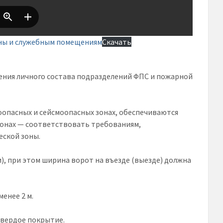
аны и служебным помещениям
Скачать
ения личного состава подразделений ФПС и пожарной
оопасных и сейсмоопасных зонах, обеспечиваются
йонах — соответствовать требованиям,
еской зоны.
), при этом ширина ворот на въезде (выезде) должна
енее 2 м.
твердое покрытие.