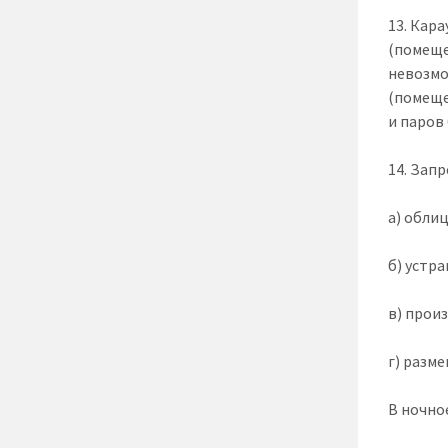
13. Кар
(помеще
невозмо
(помеще
и паров
14. Зап
а) обли
б) устр
в) прои
г) разм
В ночно