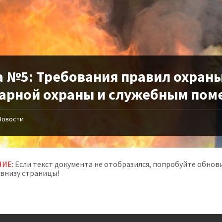
а №5: Требования правил охраны
арной охраны и служебным по
Новости
ИЕ:
Если текст документа не отобразился, попробуйте обнови
 внизу страницы!