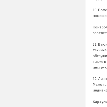
10. Пом
помещен
Контрол
соответ
11. В п
техниче
обслужи
также в
инструк
12. Лич
Межотра
индивид
Караул