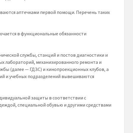
иваются аптечками первой помощи. Перечень таких
ючается в функциональные обязанности
нической службы, станций и постов диагностики и
ых лабораторий, механизированного ремонта и
жбы (далее — ГДЗС) и кинопроекционных клубов, а
ний и учебных подразделений вывешиваются
ндивидуальной защиты в соответствии с
еждой, специальной обувью и другими средствами