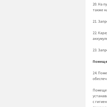
20. На 
также н
21. Зап
22. Кар
аккумул
23. Зап
Помеще
24. Пом
обеспеч
Помещен
устанав
с гигие