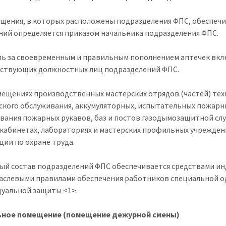
ещения, в которых расположены подразделения ФПС, обеспеч
ий определяется приказом начальника подразделения ФПС.
ь за своевременным и правильным пополнением аптечек вкл
ствующих должностных лиц подразделений ФПС.
омещениях производственных мастерских отрядов (частей) тех
ского обслуживания, аккумуляторных, испытательных пожарн
вания пожарных рукавов, баз и постов газодымозащитной слу
 кабинетах, лабораториях и мастерских профильных учрежде
ции по охране труда.
ный состав подразделений ФПС обеспечивается средствами и
слевыми правилами обеспечения работников специальной од
уальной защиты <1>.
ьное помещение (помещение дежурной смены)