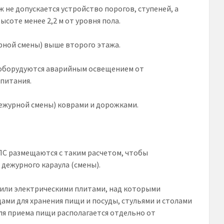
ж не допускается устройство порогов, ступеней, а
соте менее 2,2 м от уровня пола.
ной смены) выше второго этажа.
 оборудуются аварийным освещением от
 питания.
ежурной смены) коврами и дорожками.
ПС размещаются с таким расчетом, чтобы
 дежурного караула (смены).
или электрическими плитами, над которыми
ми для хранения пищи и посуды, стульями и столами
ля приема пищи располагается отдельно от