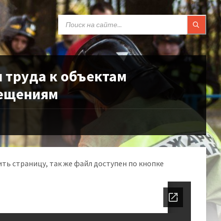
SEARCH:
 труда к объектам
мещениям
ть страницу, так же файл доступен по кнопке