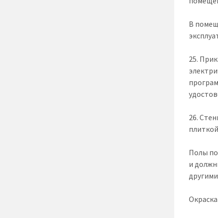
помещен
В помещ
эксплуа
25. При
электри
програм
удостов
26. Сте
плиткой
Полы по
и должн
другими
Окраска