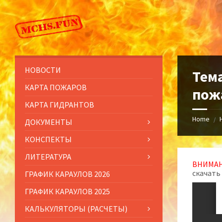
Skip
Skip
Skip
to
to
to
content
left
footer
sidebar
НОВОСТИ
Тем
КАРТА ПОЖАРОВ
пож
КАРТА ГИДРАНТОВ
Home
/
ДОКУМЕНТЫ
КОНСПЕКТЫ
ЛИТЕРАТУРА
ВНИМАН
скачать
ГРАФИК КАРАУЛОВ 2026
ГРАФИК КАРАУЛОВ 2025
КАЛЬКУЛЯТОРЫ (РАСЧЕТЫ)