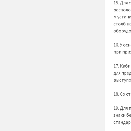
15. Для
располо
м устан
столб н
оборудо
16. У о
при при
17. Каб
для пре
выступо
18. Со 
19. Для
знаки б
стандар