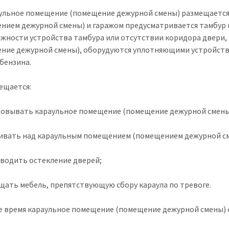
аульное помещение (помещение дежурной смены) размещаетс
нием дежурной смены) и гаражом предусматривается тамбур и
жности устройства тамбура или отсутствии коридора двери,
ние дежурной смены), оборудуются уплотняющими устройств
 бензина.
рещается:
цовывать караульное помещение (помещение дежурной смены
аивать над караульным помещением (помещением дежурной см
зводить остекление дверей;
ещать мебель, препятствующую сбору караула по тревоге.
е время караульное помещение (помещение дежурной смены)