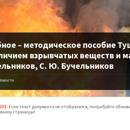
бное – методическое пособие Ту
личием взрывчатых веществ и ма
ельников, С. Ю. Бучельников
Новости
ИЕ:
Если текст документа не отобразился, попробуйте обнови
 внизу страницы!