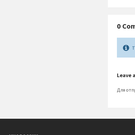
0 Co
T
Leave 
Для отп