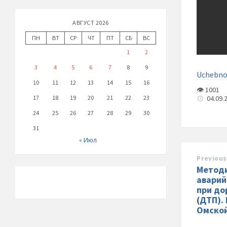
АВГУСТ 2026
ПН
ВТ
СР
ЧТ
ПТ
СБ
ВС
1
2
3
4
5
6
7
8
9
Uchebno
10
11
12
13
14
15
16
👁 1001
17
18
19
20
21
22
23
04.09.
24
25
26
27
28
29
30
31
« Июл
Previous
Методи
аварий
при до
(ДТП).
Омской