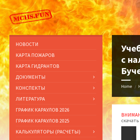
Skip
Skip
Skip
to
to
to
content
left
footer
sidebar
НОВОСТИ
Уче
КАРТА ПОЖАРОВ
с на
КАРТА ГИДРАНТОВ
Буч
ДОКУМЕНТЫ
Home
/
КОНСПЕКТЫ
ЛИТЕРАТУРА
ГРАФИК КАРАУЛОВ 2026
ВНИМАН
скачать
ГРАФИК КАРАУЛОВ 2025
КАЛЬКУЛЯТОРЫ (РАСЧЕТЫ)