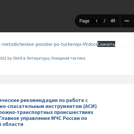
-metodicheskoe-posobie-po-tusheniyu-VV.docx
Скачать
2021
by
Slim5
в
Литература
,
Пожарная тактика
ческие рекомендации по работе с
но-спасательным инструментом (АСИ)
рожно-транспортных происшествиях
 Главное управление МЧС России по
 области