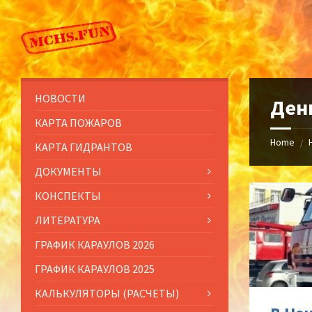
Skip
Skip
Skip
to
to
to
content
left
footer
sidebar
НОВОСТИ
Ден
КАРТА ПОЖАРОВ
Home
/
КАРТА ГИДРАНТОВ
ДОКУМЕНТЫ
КОНСПЕКТЫ
ЛИТЕРАТУРА
ГРАФИК КАРАУЛОВ 2026
ГРАФИК КАРАУЛОВ 2025
КАЛЬКУЛЯТОРЫ (РАСЧЕТЫ)