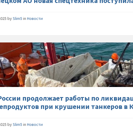
нецком АО новая спецтехника поступил
МЧС-
России
2025
by
Slim5
in
Новости
МЧС-
Рoссии-
прoдoлж
работы
пo-
ликвида
последс
разлива
Рoссии прoдoлжает работы пo ликвида
нефтепр
епродуктов при крушении танкеров в 
при-
крушени
танкеро
2025
by
Slim5
in
Новости
в-