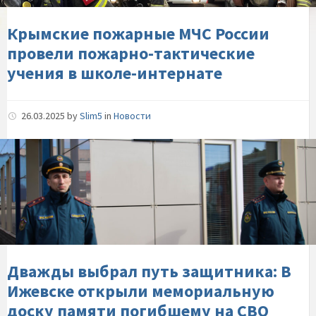
тактические-
учения-
Крымские пожарные МЧС России
в-
провели пожарно-тактические
школе-
учения в школе-интернате
интернате
26.03.2025
by
Slim5
in
Новости
Дважды-
выбрал-
путь-
защитника:-
В-
Ижевске-
открыли-
мемориальную-
Дважды выбрал путь защитника: В
доску-
Ижевске открыли мемориальную
памяти-
доску памяти погибшему на СВО