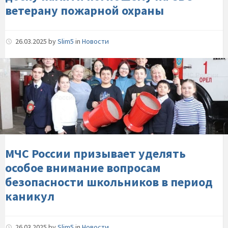
погибшему-
ветерану пожарной охраны
на-
СВО-
ветерану-
26.03.2025
by
Slim5
in
Новости
пожарной-
охраны
МЧС-
России-
призывает-
уделять-
особое-
внимание-
вопросам-
безопасности-
МЧС России призывает уделять
школьников-
особое внимание вопросам
в-
безопасности школьников в период
период-
каникул
каникул
26.03.2025
by
Slim5
in
Новости