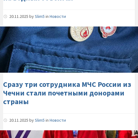
20.11.2025
by
Slim5
in
Новости
Сразу-
три-
сотрудника-
МЧС-
России-
из-
Чечни-
стали-
Сразу три сотрудника МЧС России из
почетными-
Чечни стали почетными донорами
донорами-
страны
страны
20.11.2025
by
Slim5
in
Новости
Пожарный-