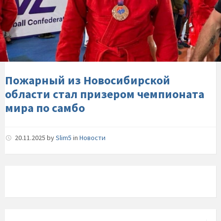
из-
Новосибирской-
области-
стал-
призером-
чемпионата-
мира-
Пожарный из Новосибирской
по-
области стал призером чемпионата
самбо
мира по самбо
20.11.2025
by
Slim5
in
Новости