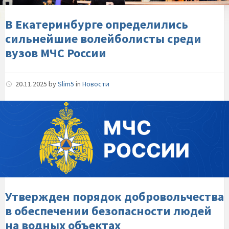
вузов-
МЧС-
В Екатеринбурге определились
России
сильнейшие волейболисты среди
вузов МЧС России
20.11.2025
by
Slim5
in
Новости
Утвержден-
порядок-
добровольчества-
в-
обеспечении-
безопасности-
людей-
на-
Утвержден порядок добровольчества
водных-
в обеспечении безопасности людей
объектах
на водных объектах