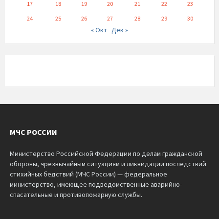
17
18
19
20
21
22
23
24
25
26
27
28
29
30
« Окт
Дек »
МЧС РОССИИ
Министерство Российской Федерации по делам гражданской
обороны, чрезвычайным ситуациям и ликвидации последствий
стихийных бедствий (МЧС России) — федеральное
министерство, имеющее подведомственные аварийно-
спасательные и противопожарную службы.