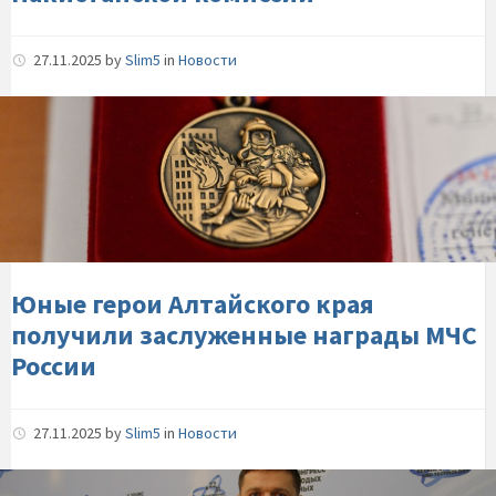
27.11.2025
by
Slim5
in
Новости
Юные-
герои-
Алтайского-
края-
получили-
заслуженные-
награды-
МЧС-
Юные герои Алтайского края
России
получили заслуженные награды МЧС
России
27.11.2025
by
Slim5
in
Новости
Нейросеть-