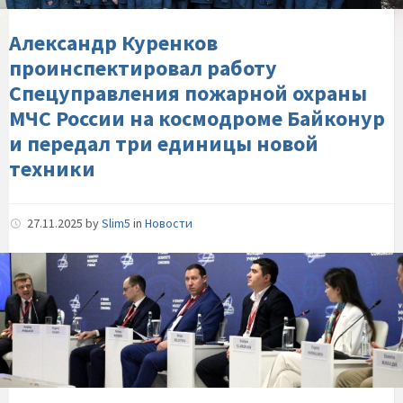
охраны-
МЧС-
Александр Куренков
России-
проинспектировал работу
на-
Спецуправления пожарной охраны
космодроме-
МЧС России на космодроме Байконур
Байконур-
и передал три единицы новой
и-
техники
передал-
три-
единицы-
27.11.2025
by
Slim5
in
Новости
новой-
техники
Искусственный-
интеллект-
на-
страже-
безопасности:-
итоги-
конференции-