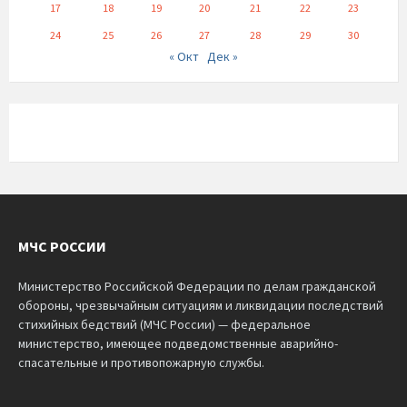
17
18
19
20
21
22
23
24
25
26
27
28
29
30
« Окт
Дек »
МЧС РОССИИ
Министерство Российской Федерации по делам гражданской
обороны, чрезвычайным ситуациям и ликвидации последствий
стихийных бедствий (МЧС России) — федеральное
министерство, имеющее подведомственные аварийно-
спасательные и противопожарную службы.