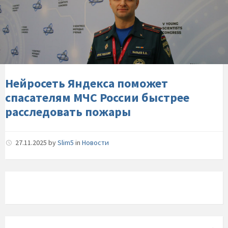
Яндекса-
поможет-
спасателям-
МЧС-
России-
быстрее-
расследовать-
Нейросеть Яндекса поможет
пожары
спасателям МЧС России быстрее
расследовать пожары
27.11.2025
by
Slim5
in
Новости