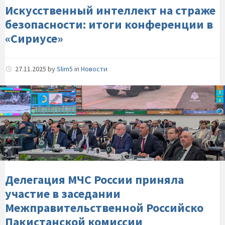
в-«Сириусе»
Искусственный интеллект на страже
безопасности: итоги конференции в
«Сириусе»
27.11.2025
by
Slim5
in
Новости
Делегация-
МЧС-
России-
приняла-
участие-
в-
заседании-
Межправительственной-
Делегация МЧС России приняла
Российско-
участие в заседании
Пакистанской-
Межправительственной Российско
комиссии
Пакистанской комиссии