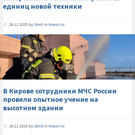
новой-
единиц новой техники
техники
26.11.2025
by
Slim5
in
Новости
В-
Кирове-
сотрудники-
МЧС-
России-
провели-
опытное-
учение-
В Кирове сотрудники МЧС России
на-
провели опытное учение на
высотном-
высотном здании
здании
26.11.2025
by
Slim5
in
Новости