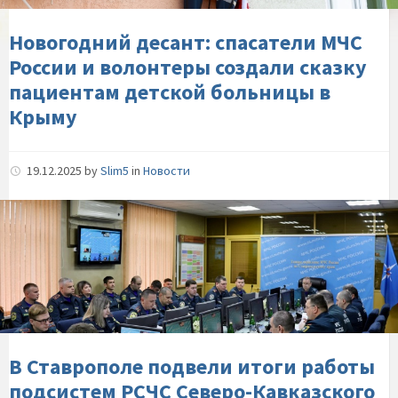
волонтеры-
создали-
Новогодний десант: спасатели МЧС
сказку-
России и волонтеры создали сказку
пациентам-
пациентам детской больницы в
детской-
Крыму
больницы-
в-
Крыму
19.12.2025
by
Slim5
in
Новости
В-
Ставрополе-
подвели-
итоги-
работы-
подсистем-
РСЧС-
Северо-
В Ставрополе подвели итоги работы
Кавказского-
подсистем РСЧС Северо-Кавказского