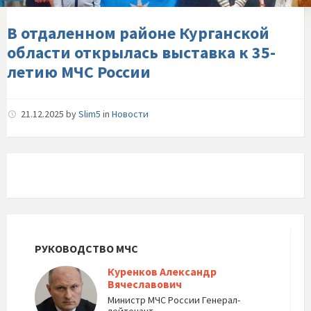
выставка-
к-35-
В отдаленном районе Курганской
летию-
области открылась выставка к 35-
МЧС-
летию МЧС России
России
21.12.2025
by
Slim5
in
Новости
РУКОВОДСТВО МЧС
Куренков Александр
Вячеславович
Министр МЧС России Генерал-