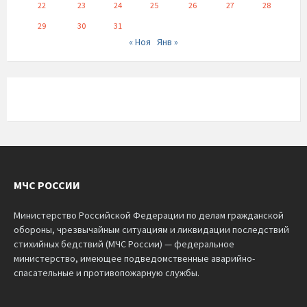
22
23
24
25
26
27
28
29
30
31
« Ноя
Янв »
МЧС РОССИИ
Министерство Российской Федерации по делам гражданской
обороны, чрезвычайным ситуациям и ликвидации последствий
стихийных бедствий (МЧС России) — федеральное
министерство, имеющее подведомственные аварийно-
спасательные и противопожарную службы.