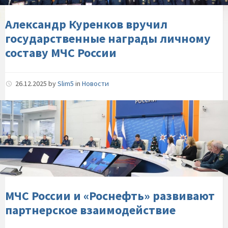
составу-
МЧС-
Александр Куренков вручил
России
государственные награды личному
составу МЧС России
26.12.2025
by
Slim5
in
Новости
МЧС-
России-
и-«Роснефть»-
развивают-
партнерское-
взаимодействие
МЧС России и «Роснефть» развивают
партнерское взаимодействие