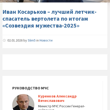
по-
итогам-«Созвездия-
Иван Косарьков – лучший летчик-
мужества-2025»
спасатель вертолета по итогам
«Созвездия мужества-2025»
02.01.2026
by
Slim5
in
Новости
РУКОВОДСТВО МЧС
Куренков Александр
Вячеславович
Министр МЧС России Генерал-