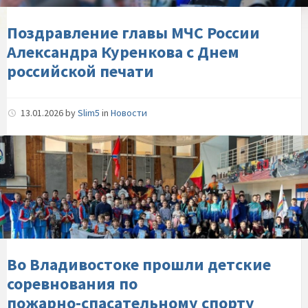
с-
Днем-
Поздравление главы МЧС России
российской-
Александра Куренкова с Днем
печати
российской печати
13.01.2026
by
Slim5
in
Новости
Во-
Владивостоке-
прошли-
детские-
соревнования-
по-
пожарно‑спасательному-
спорту-«Призы-
Во Владивостоке прошли детские
Нового-
соревнования по
года»
пожарно‑спасательному спорту